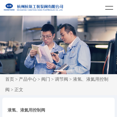
首页
关于我们
产品中心
公司简介
公司荣誉
低温泵
认证体系
阀门
企业文化
组织架构
1
2
3
首页
>
产品中心
>
阀门
>
调节阀
>
液氢、液氦用控制
新闻中心
阀
> 正文
质量与服务
液氢、液氦用控制阀
科技成果